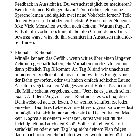
Feed­back in Aus­sicht ist. Du ver­suchst täg­lich zu medi­tie­ren?
Berichte deinen Kol­le­gen davon! Du möch­test eine neue
Spra­che lernen und täg­lich zwei neue Voka­beln lernen? Teile
deinen Fort­schritt mit deinen Liebs­ten! Ein schö­ner Neben­ef­
fekt: Viele Men­schen werden nach deinem ​“Warum fragen”.
Falls du dir vorher noch nicht über den Grund deines Tuns
bewusst warst, wirst du ihn garan­tiert im Aus­tausch mit ande­
ren finden.
Einmal ist Kein­mal
Wir alle kennen das Gefühl, wenn wir es über einen län­ge­ren
Zeit­raum geschafft haben, ein Vor­ha­ben durch­zu­zie­hen und
dann plötz­lich Tag X kommt. An Tag X sind wir unacht­sam,
unmo­ti­viert, viel­leicht hat uns ein uner­war­te­tes Ereig­nis aus
der Bahn gewor­fen, oder wir haben ein­fach schlechte Laune.
Aus dem vege­ta­ri­schen Mit­tag­es­sen wird Ente süß-sauer und
alle Mühe scheint ver­ge­bens, denn ​“Jetzt ist es ja auch schon
egal”. Auf dem Weg zur neuen Rou­tine ist es wich­tig, diese
Denk­weise ad acta zu legen. Nur wenige schaf­fen es, jeden
ein­zel­nen Tag ihres Lebens zu medi­tie­ren, genauso wie es fast
unmög­lich ist, sich immer an eine strikte Diät zu halten. Mach
kein Dogma aus deinem Vor­ha­ben, sonst ver­lierst du die
Leich­tig­keit und auch den Spaß. Soll­test du einen Schritt
zurück­fal­len oder einen Tag lang nicht deinem Plan folgen,
dann mach morgen ein­fach dort weiter, wo du auf­ge­hört hast.