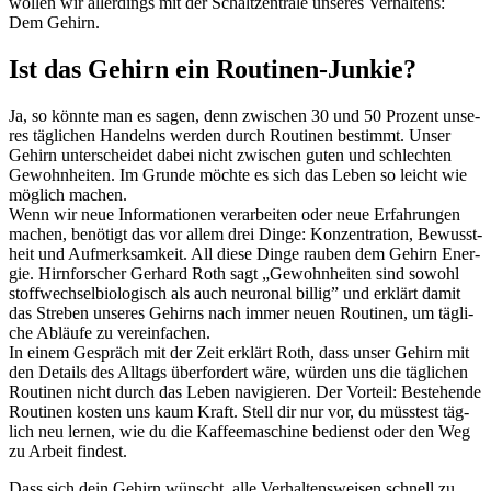
wollen wir aller­dings mit der Schalt­zen­trale unse­res Ver­hal­tens:
Dem Gehirn.
Ist das Gehirn ein Rou­ti­nen-Junkie?
Ja, so könnte man es sagen, denn zwi­schen 30 und 50 Pro­zent unse­
res täg­li­chen Han­delns werden durch Rou­ti­nen bestimmt. Unser
Gehirn unter­schei­det dabei nicht zwi­schen guten und schlech­ten
Gewohn­hei­ten. Im Grunde möchte es sich das Leben so leicht wie
mög­lich machen.
Wenn wir neue Infor­ma­tio­nen ver­ar­bei­ten oder neue Erfah­run­gen
machen, benö­tigt das vor allem drei Dinge: Kon­zen­tra­tion, Bewusst­
heit und Auf­merk­sam­keit. All diese Dinge rauben dem Gehirn Ener­
gie. Hirn­for­scher Ger­hard Roth sagt ​„Gewohn­hei­ten sind sowohl
stoff­wech­sel­bio­lo­gisch als auch neu­ro­nal billig” und erklärt damit
das Stre­ben unse­res Gehirns nach immer neuen Rou­ti­nen, um täg­li­
che Abläufe zu ver­ein­fa­chen.
In einem Gespräch mit der Zeit erklärt Roth, dass unser Gehirn mit
den Details des All­tags über­for­dert wäre, würden uns die täg­li­chen
Rou­ti­nen nicht durch das Leben navi­gie­ren. Der Vor­teil: Bestehende
Rou­ti­nen kosten uns kaum Kraft. Stell dir nur vor, du müss­test täg­
lich neu lernen, wie du die Kaf­fee­ma­schine bedienst oder den Weg
zu Arbeit fin­dest.
Dass sich dein Gehirn wünscht, alle Ver­hal­tens­wei­sen schnell zu