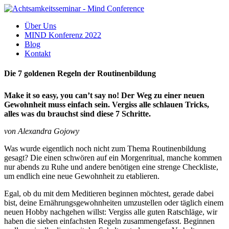
Über Uns
MIND Konferenz 2022
Blog
Kontakt
Die 7 goldenen Regeln der Routinenbildung
Make it so easy, you can’t say no! Der Weg zu einer neuen
Gewohn­heit muss ein­fach sein. Ver­giss alle schlauen Tricks,
alles was du brauchst sind diese 7 Schritte.
von Alex­an­dra Gojowy
Was wurde eigent­lich noch nicht zum Thema Rou­ti­nen­bil­dung
gesagt? Die einen schwö­ren auf ein Mor­gen­ri­tual, manche kommen
nur abends zu Ruhe und andere benö­ti­gen eine strenge Check­liste,
um end­lich eine neue Gewohn­heit zu eta­blie­ren.
Egal, ob du mit dem Medi­tie­ren begin­nen möch­test, gerade dabei
bist, deine Ernäh­rungs­ge­wohn­hei­ten umzu­stel­len oder täg­lich einem
neuen Hobby nach­ge­hen willst: Ver­giss alle guten Rat­schläge, wir
haben die sieben ein­fachs­ten Regeln zusam­men­ge­fasst. Begin­nen