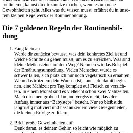
rou­ti­nie­ren, kannst du dir zunutze machen, wenn es um neue
Gewohn­hei­ten geht. Alles was du wissen musst, erfährst du in unse­
rem klei­nen Regel­werk der Rou­ti­nen­bil­dung.
Die 7 gol­de­nen Regeln der Rou­ti­nen­bil­
dung
Fang klein an
Werde dir zunächst bewusst, was dein kon­kre­tes Ziel ist und
welche Schritte du gehen musst, um es zu errei­chen. Was sind
kleine Mei­len­steine auf dem Weg? Nehmen wir das Bei­spiel
der Ernäh­rungs­um­stel­lung. Vielen Men­schen würde es
schwer fallen, sich plötz­lich nur noch vege­ta­risch zu ernäh­ren.
Wenn das trotz­dem dein Wunsch ist, kannst du damit begin­
nen, eine Mahl­zeit pro Tag kom­plett auf Fleisch zu ver­zich­
ten. In einem Monat sind es viel­leicht schon zwei Mahl­zei­ten.
Mach dir einen groben Plan und ver­giss nicht, dass der
Anfang immer aus ​“Baby­s­teps” besteht. Nur so bleibst du
lang­fris­tig moti­viert und hast außer­dem viele Gele­gen­hei­ten,
die klei­nen Erfolge zu feiern.
Brich große Gewohn­hei­ten auf
Denk daran, es deinem Gehirn so leicht wie mög­lich zu