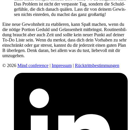
Das Pro­blem ist nicht der ver­passte Tag, son­dern die Schuld­
ge­fühle, die dich danach quälen. Lass dir von deinem Gewis­
sen nichts ein­re­den, du machst das ganz groß­ar­tig!
Eine neue Gewohn­heit zu eta­blie­ren, kann Spaß machen, wenn du
die nötige Por­tion Geduld und Gelas­sen­heit mit­bringst. Rou­ti­nen­bil­
dung braucht aber auch Zeit und sollte kein neuer Punkt auf deiner
To-Do Liste sein. Wenn du merkst, dass dich dein Vor­ha­ben zu sehr
ein­schränkt oder gar stresst, kannst du dir jeder­zeit einen guten Plan
B über­le­gen. Denk daran, bei allem was du tust, lie­be­voll mit dir
umzu­ge­hen.
© 2026
Mind conference
|
Impressum
|
Rücktrittsbestimmungen